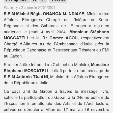
Publié il y a
2 année
, le 04/04/2024
S.E.M Michel Régis ONANGA M. NDIAYE,
Ministre des
Affaires Etrangères Chargé de l’Intégration Sous-
Régionale et des Gabonais de l’Etranger a reçu en
audience le jeudi 4 avril 2024,
Monsieur Stéphano
MOSCATELI
et le
Dr Gomez AGOU
, respectivement
Chargé d’Affaires a.i de l’Ambassade d’Italie près la
République Gabonaise et Représentant Résident du FMI
au Gabon.
Premier à être introduit au Cabinet du Ministre,
Monsieur
Stephano MOSCATELI
. Il était porteur d’un message de
S.E.M Antonio TAJANI
, Ministre des Affaires Etrangères
de la République d’Italie.
Ce pays ami du Gabon à travers le message livré,
sollicite la participation du Gabon à la 24eme édition de
l’Exposition Internationale des Arts et de l’Architecture,
prévue se dérouler à Milan du 17 mai au 16 novembre